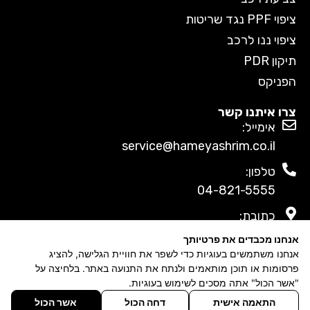
ציפוי PPF נגד שריטות
ציפוי ננו לרכב
תיקון PDR
הפניקס
צרו איתנו קשר
אימייל:
service@hameyashrim.co.il
טלפון:
04-821-5555
כתובת:
החרושת 14 נשר
אנחנו מכבדים את פרטיותך
אנחנו משתמשים בעוגיות כדי לשפר את חוויית הגלישה, להציג
אתכם גם ברשתות החברתיות
פרסומות או תוכן מותאמים ולנתח את התנועה באתר. בלחיצה על
"אשר הכול" אתה מסכים לשימוש בעוגיות.
התאמה אישית
דחה הכול
אשר הכול