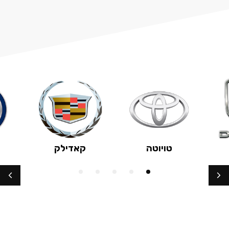
טויוטה
קאדילק
5
4
3
2
1