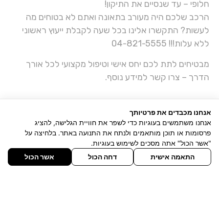
חלופי – עד שנסיים את התיקון!
הרכב שלכם היה מעורב בתאונה ואתם לא בטוחים מה
לעשות? התקשרו אלינו בכל שעה לקבלת ייעוץ ראשוני
ללא עלות!!! 04-821-5555
מבטיחים לתת לכם יחס אישי וטיפול מקצועי לכל אורך
הדרך – צרו קשר למידע נוסף.
אנחנו מכבדים את פרטיותך
אנחנו משתמשים בעוגיות כדי לשפר את חוויית הגלישה, להציג
פרסומות או תוכן מותאמים ולנתח את התנועה באתר. בלחיצה על
"אשר הכול" אתה מסכים לשימוש בעוגיות.
זמינים לכל שאלה בווצאפ
התאמה אישית
דחה הכול
אשר הכול
חייגו אלינו
זימון תור מהיר אונליין