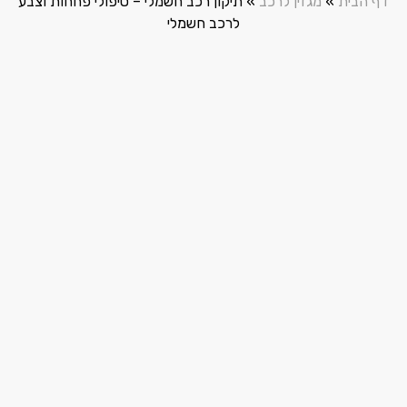
דף הבית
»
מגזין לרכב
»
תיקון רכב חשמלי – טיפולי פחחות וצבע
לרכב חשמלי